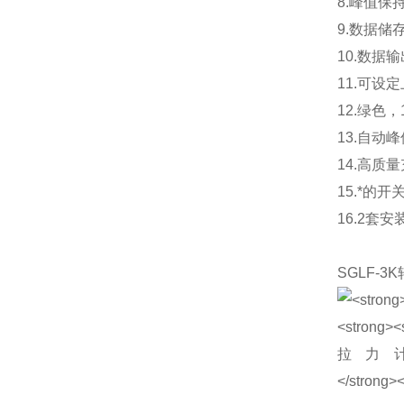
8.峰值
9.数据储
10.数
11.可设
12.绿色
13.自动
14.高质
15.*的
16.2
SGLF-