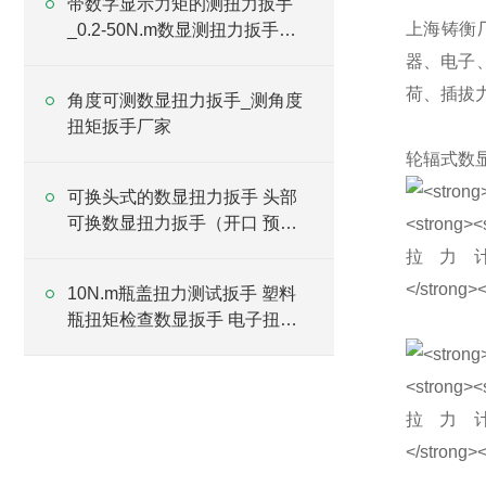
带数字显示力矩的测扭力扳手
上海铸衡
_0.2-50N.m数显测扭力扳手规
格
器、电子
荷、插拔
角度可测数显扭力扳手_测角度
扭矩扳手厂家
轮辐式数
可换头式的数显扭力扳手 头部
可换数显扭力扳手（开口 预置
梅花）
10N.m瓶盖扭力测试扳手 塑料
瓶扭矩检查数显扳手 电子扭矩
扳手厂家