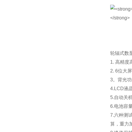
轮辐式数
1. 高精
2. 6位
3。背光
4.LCD
5.自动关
6.电池容
7.六种
算，重力