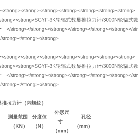
显推拉力计（内螺纹）
外形尺
测量范围
分度值
孔径
寸
（
KN
）
（N
）
（mm
）
（
mm
）