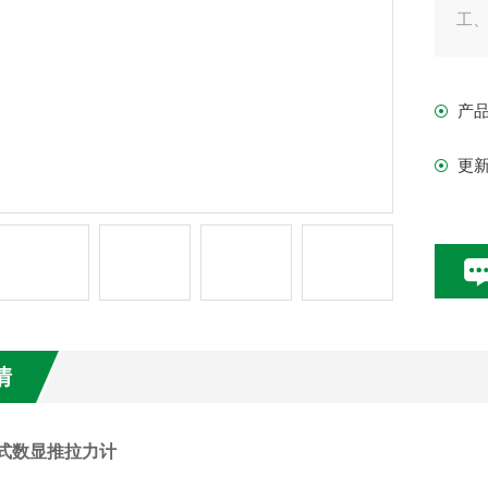
工
负
试
产
更
情
辐式数显推拉力计