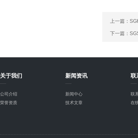
上一篇：
SG
下一篇：
S
关于我们
新闻资讯
联
公司介绍
新闻中心
联
荣誉资质
技术文章
在