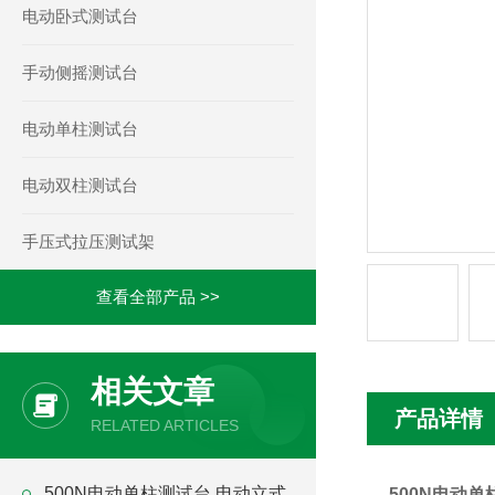
电动卧式测试台
手动侧摇测试台
电动单柱测试台
电动双柱测试台
手压式拉压测试架
查看全部产品 >>
相关文章
产品详情
RELATED ARTICLES
500N电动单柱测试台 电动立式
500N电动