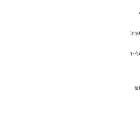
详细
补充
验