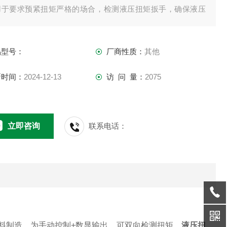
用于要求预紧扭矩严格的场合，检测液压扭矩扳手，确保液压
手输出扭矩精准。一台检测仪可更换四方插件，适用扳手范围
并且检测精度高±0.5%
品型号：
厂商性质：
其他
新时间：
2024-12-13
访 问 量：
2075
立即咨询
联系电话：
料制造，为手动控制+数显输出，可双向检测扭矩，
液压扭