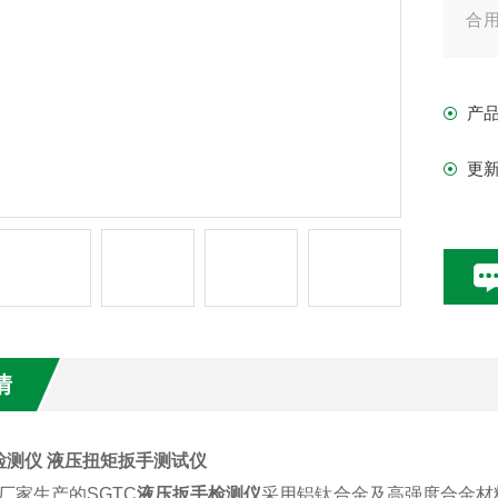
合
扳
广，
产
更
情
检测仪 液压扭矩扳手测试仪
厂家生产的
SGTC
液压扳手检测仪
采用铝钛合金及高强度合金材