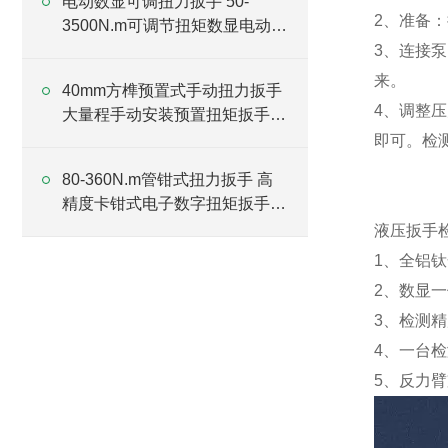
电动数显可调扭力扳手 50-
2、准备：
3500N.m可调节扭矩数显电动扭
力扳手
3、连接
来。
40mm方榫预置式手动扭力扳手
4、调整
大量程手动安装预置扭矩扳手价
格
即可。检
80-360N.m管钳式扭力扳手 高
精度卡钳式电子数字扭矩扳手价
格
液压扳手
1、全铝
2、数显
3、检测精
4、一台
5、反力臂