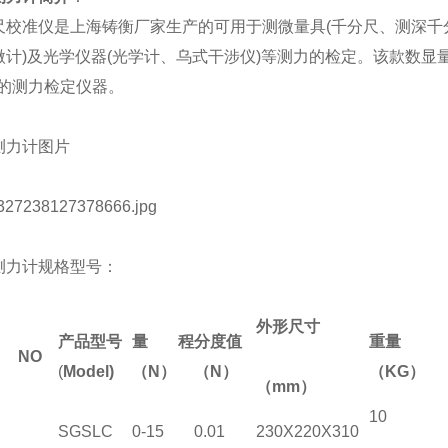
尺校准仪
是上海铸衡厂家生产的可用于测微量具
(
千分尺、测深千
微计
)
及光学仪器
(
光学计、乌式干涉仪
)
等测力的检定。该款
数显
*的测力检定仪器。
测力计图片
测力计规格型号：
外形尺寸
产品型号
量程
分度值
重量
O
(
Model)
（
N
）
（N
）
（KG
）
（
mm
）
10
SGSLC
0-15
0.01
230X220X310