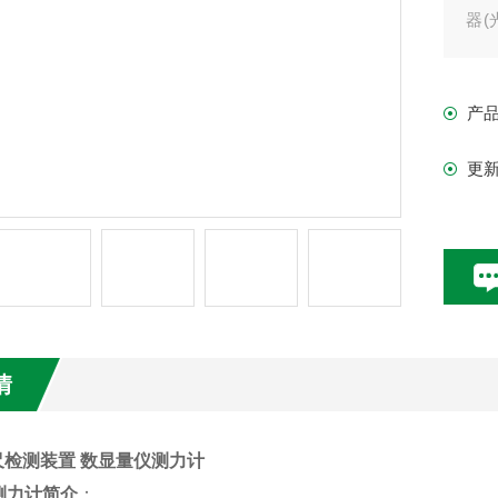
器
精
仪
产
更
情
尺检测装置 数显量仪测力计
测力计简介
：