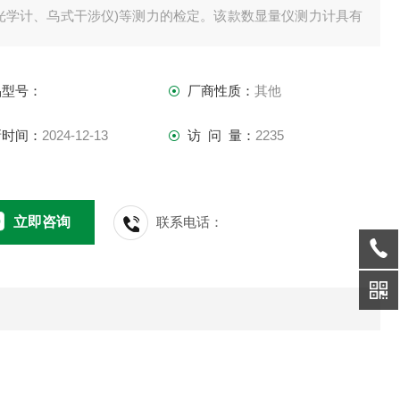
(光学计、乌式干涉仪)等测力的检定。该款数显量仪测力计具有
度高、使用、结构、操作等特点，是仪器校验中心*的测力检定
器。
品型号：
厂商性质：
其他
新时间：
2024-12-13
访 问 量：
2235
立即咨询
联系电话：