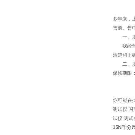
多年来，
售前、售
一、质
我经营部
清楚和正
二、质
保修期限
你可能在
测试仪 国
试仪 测试
15N千分