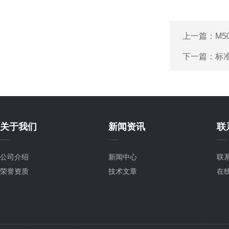
上一篇：
M5
下一篇：
标
关于我们
新闻资讯
联
公司介绍
新闻中心
联
荣誉资质
技术文章
在