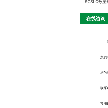
SGSLC数
在线咨询
您的
您的
联系
常用