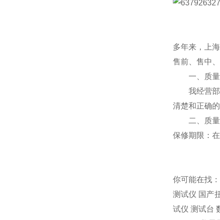
多年来，上海
售前、售中、
一、质量
我经营部向
清楚和正确的
二、质量
保修期限：在
你可能在找
测试仪 国产
试仪 测试台