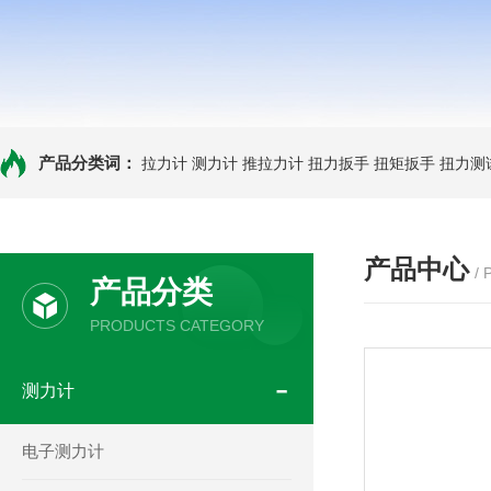
产品分类词：
拉力计
测力计
推拉力计
扭力扳手
扭矩扳手
扭力测
产品中心
/
产品分类
PRODUCTS CATEGORY
测力计
电子测力计