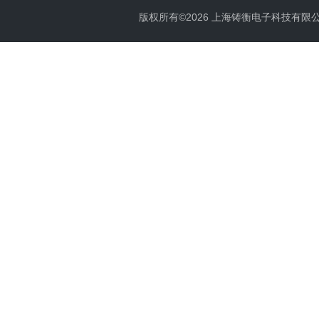
版权所有©2026 上海铸衡电子科技有限公司 Al