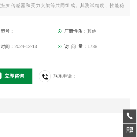
度扭矩传感器和受力支架等共同组成。其测试精度、性能稳
、功能、操作简便。
品型号：
厂商性质：
其他
款扭力起子校准仪是一款性价比很高的测试仪器，用于电力、
工、机械、发动机、内燃机、电动车、摩托车、汽车、船舶、
新时间：
2024-12-13
访 问 量：
1738
机等制造行业和计量检测部门。
立即咨询
联系电话：