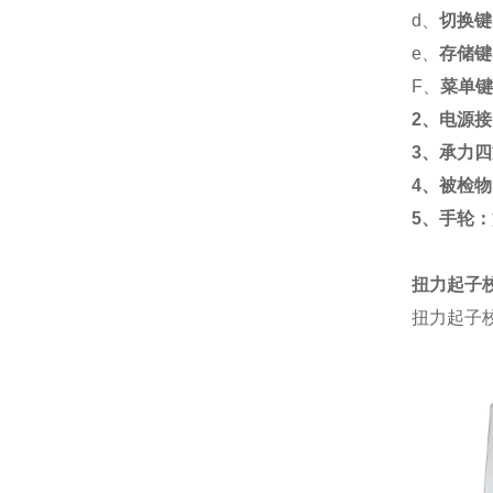
d、
切换键
e、
存储键
F、
菜单键
2、电源
3、承力
4、被检物
5、手轮：
扭力起子
扭力起子