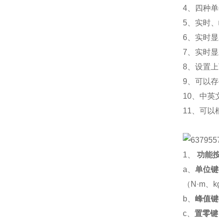
4、四种单位
5、实时
6、实时
7、实时
8、设置
9、可以
10、中
11、可
1、
功能
a、
单位键
（
N·m、k
b、
峰值键
c、
置零键