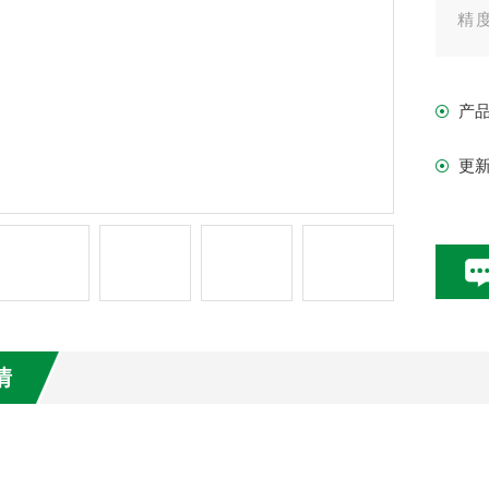
精
定
产
该
轻
更
飞
情