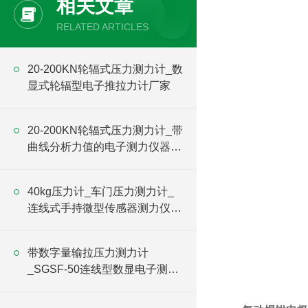
相关文章
RELATED ARTICLES
20-200KN轮辐式压力测力计_数
显式轮辐型电子推拉力计厂家
20-200KN轮辐式压力测力计_带
曲线分析力值的电子测力仪器价
格
40kg压力计_车门压力测力计_
连线式手持微型传感器测力仪价
格
带数字量输拉压力测力计
_SGSF-50连线型数显电子测力
仪厂家