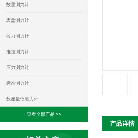
数显测力计
表盘测力计
拉力测力计
推拉测力计
压力测力计
标准测力计
数显量仪测力计
查看全部产品 >>
产品详情