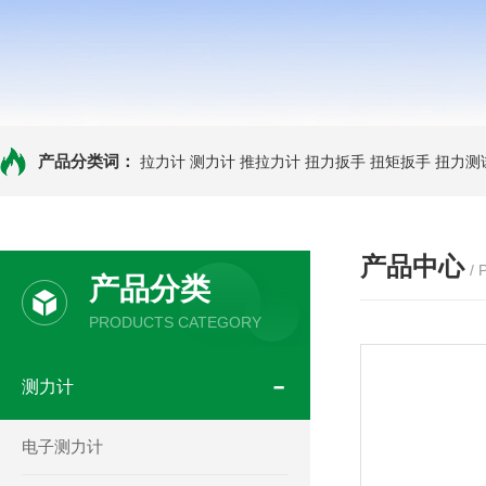
产品分类词：
拉力计
测力计
推拉力计
扭力扳手
扭矩扳手
扭力测
产品中心
/
产品分类
PRODUCTS CATEGORY
测力计
电子测力计