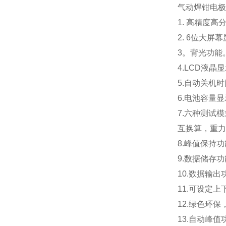
气动焊钳电极
1. 高精度高
2. 6位大屏
3。背光功能
4.LCD液晶
5.自动关机
6.电池容量
7.六种测试
互换算，重力
8.峰值保持
9.数据储存
10.数据输
11.可设定
12.绿色环保
13
.
自动峰值