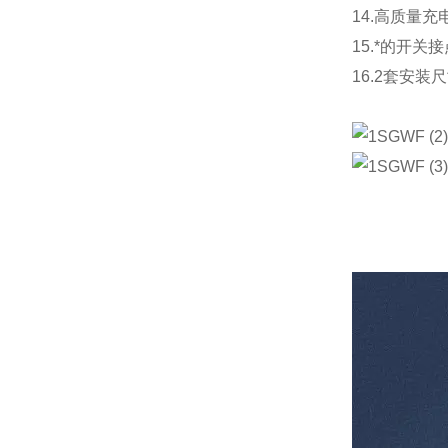
14.高质量
15.*的开
16.2套安