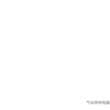
气动焊钳电极