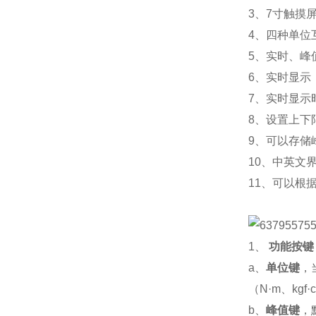
3、7寸触摸
4、四种单位互相
5、实时、峰
6、实时显示
7、实时显示
8、设置上下
9、可以存储
10、中英文
11、可以根
1、
功能按键
a、
单位键
，
（
N·m、kgf·
b、
峰值键
，