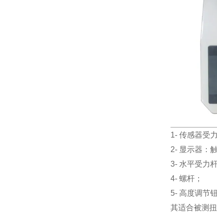
1- 传感器
2- 显示器
3- 水平受力
4- 螺杆；
5- 高度调
其适合被测扭