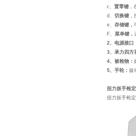
c、
置零键
，
d、
切换键
，
e、
存储键，
F、
菜单键，
2、电源接口
3、承力四方
4、被检物：
5、手轮：
旋
扭力扳手检定
扭力扳手检定