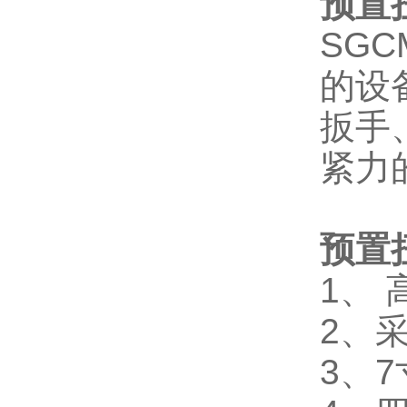
预置
SGC
的
设
扳手
紧力
预置
1、
2、
3、