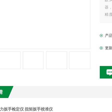
器
精
定
产
该款
电
更
船
情
m扭力扳手检定仪 扭矩扳手校准仪