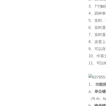
3、7寸
4、四种单位
5、实时
6、实时
7、实时
8、设置
9、可以
10、中
11、可
1、
功能
a、
单位键
（
N·m、k
b、
峰值键