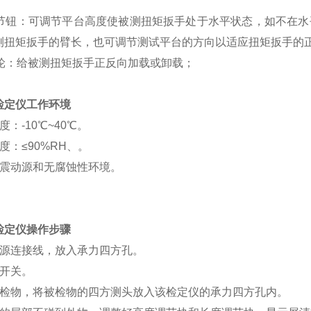
度调节钮：可调节平台高度使被测扭矩扳手处于水平状态，如不在
测扭矩扳手的臂长，也可调节测试平台的方向以适应扭矩扳手的
手轮：给被测扭矩扳手正反向加载或卸载；
检定仪
工作环境
度：-10℃~40℃。
度：≤90%RH、。
无震动源和无腐蚀性环境。
检定仪
操作步骤
电源连接线，放入承力四方孔。
硬开关。
被检物，将被检物的四方测头放入该检定仪的承力四方孔内。