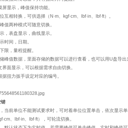
触摸屏显示，峰值保持功能。
互相转换，可供选择（N·m、kgf·cm、lbf·in、lbf·ft）。
、峰值两种模式可随意切换。
显示，表盘显示，曲线显示。
显示时间，日期。
上下限，量程提醒。
存储峰值数据，里面存储的数据可以进行查看，也可以用U盘导出
英文界面显示，可以根据需求自由切换
。
以根据扭力扳手设定对应的编号。
按键
，当前单位不能测试要求时，可对着单位位置单击，依次显示单
gf·cm、lbf·in、lbf·ft），可轮流切换。
，默认状态下为实时值，若需要峰值可单击峰值，实时和峰值可