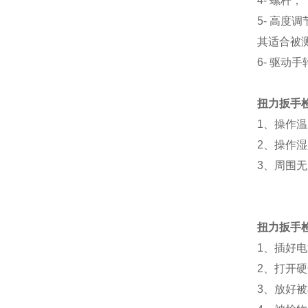
4- 螺杆；
5- 高
其适合被
6- 驱动
扭力扳手
1、操作温
2、操作湿
3、周围
扭力扳手
1、插好
2、打开
3、放好