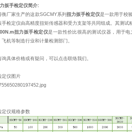
m扭力扳手检定仪
简介:
铸衡厂家生产的这款
SGCMY系列
扭力扳手检定仪
是一款用于校
扳手检定仪
由高精度扭矩传感器和受力支架等共同组成。其测试
500N.m扭力扳手检定仪
是一款性价比很高的测试仪器，用于电
、飞机等制造行业和计量检测部门。
咨询具体价格或有疑问，可以点击
联络我们
。
检定仪
图片
检定仪
规格参数