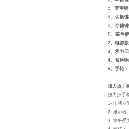
c、
置零键
d、
切换键
e、
存储键
F、
菜单键
2、电源
3、承力
4、被检物
5、手轮：
扭力扳手
扭力扳手
1- 传
2- 显示
3- 水平