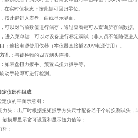
，在实时值状态下按此键可回归零位。
，按此键进入表盘、曲线显示界面。
，
可以对当前数值进行储存，通过查看键可以查询所存储数据。
，
进入菜单键，可以对设备进行标定调试（非人员不能随便进入
接口：
连接电源使用仪器（本仪器直接插
220V电源使用）。
四方孔：
与被检物的四方测头连接。
：
如表盘扭力扳手、预置式扭力扳手等。
旋动手轮即可进行检测。
检定仪
部件组成
检定仪
的平面示意图：
感器受力头：出厂时根据扭矩扳手方头尺寸配备若干个转换测试头，
器：触摸屏显示窗可设置和显示扭力值等；
受力杆；