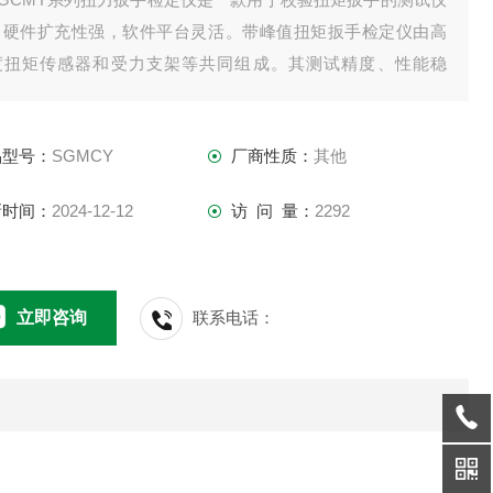
，硬件扩充性强，软件平台灵活。带峰值扭矩扳手检定仪由高
度扭矩传感器和受力支架等共同组成。其测试精度、性能稳
、功能、操作简便。
品型号：
SGMCY
厂商性质：
其他
500N.m扭力扳手检定仪是一款性价比很高的测试仪器，用于
力、轻工、机械、发动机、内燃机、电动车、摩托车、汽车、
新时间：
2024-12-12
访 问 量：
2292
舶、飞机等制造
立即咨询
联系电话：