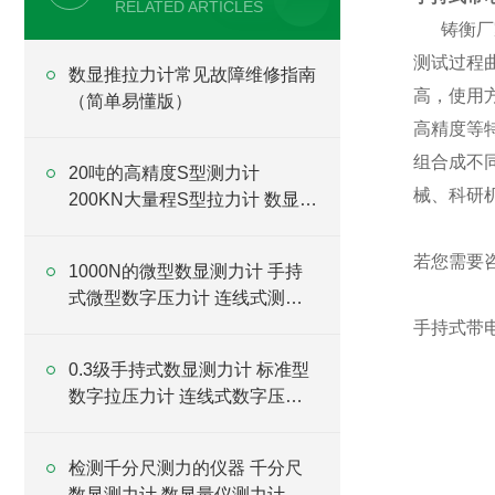
RELATED ARTICLES
铸衡厂
测试过程
数显推拉力计常见故障维修指南
高，使用
（简单易懂版）
高精度等
组合成不
20吨的高精度S型测力计
械、科研
200KN大量程S型拉力计 数显S
型测力计
若您需要
1000N的微型数显测力计 手持
式微型数字压力计 连线式测力
仪厂家
手持式带
0.3级手持式数显测力计 标准型
数字拉压力计 连线式数字压力
计厂家
检测千分尺测力的仪器 千分尺
数显测力计 数显量仪测力计厂