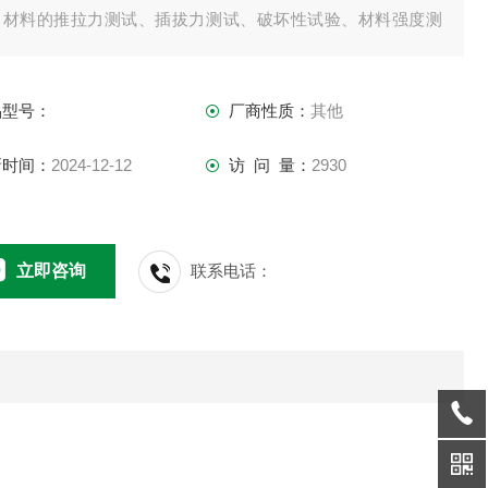
、材料的推拉力测试、插拔力测试、破坏性试验、材料强度测
等，并可结合机台和夹具组合成不同用途的小型试验机。适用
电子电器、轻工纺织、建筑五金、打火机及点火装置、消防器
品型号：
厂商性质：
其他
、制笔、制锁、渔具、动力机械、科研机构等行业的推拉负
新时间：
2024-12-12
访 问 量：
2930
立即咨询
联系电话：