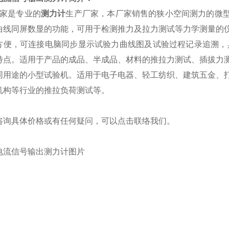
家
是专业的
测力计
生产厂家，本厂家销售
的狭小空间测力的微
曲线同屏数显的功能，
可
用于
检测
推力及拉力测试
等
力学测量
的
方便，可连接电脑同步显示试验力曲线图及试验过程记录追溯，
特点。适用于产品的成品、半成品、材料的推拉力测试、插拔力
同用途的小型试验机。
适用于电子电器、轻工纺织、建筑五金、
机构等行业的推拉负荷测试等。
咨询具体价格或有任何疑问，可以点击
联络我们
。
电流信号输出测力计图片