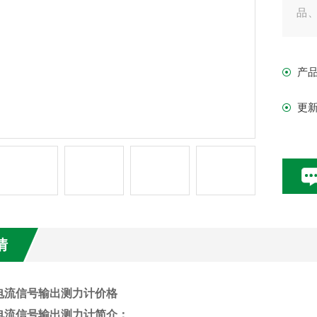
品
试
于
产
材
更
情
电流信号输出测力计价格
电流信号输出测力计
简介：