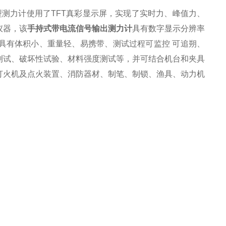
型测力计
使用了
TFT
真彩显示屏，实现了实时力、峰值力、
仪器
，
该
手持式带电流信号输出测力计
具有
数字显示分辨率
具有体积小、重量轻、易携带、测试过程可监控
可追朔、
测试、破坏性试验、材料强度测试等，并可结合机台和夹具
打火机及点火装置、消防器材、制笔、制锁、渔具、动力机