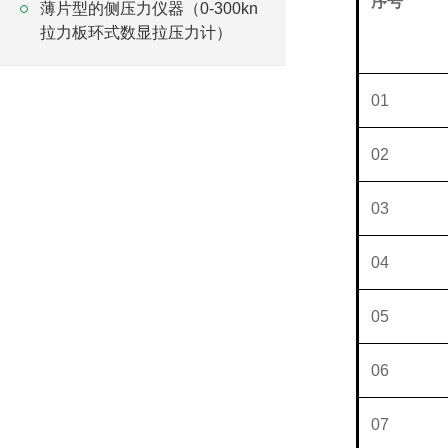
序号
N
薄片型的侧压力仪器（0-300kn
拉力板环式数显拉压力计）
01
02
03
04
05
06
07