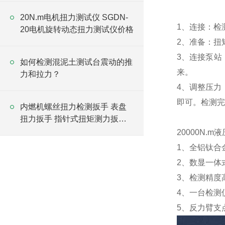
20N.m电机扭力测试仪 SGDN-
1、连接：检
20电机旋转动态扭力测试仪价格
2、准备：扭
3、连接泵站
如何检测混泥土测试台震动的推
来。
力和拉力？
4、调整压力
即可。检测完
内燃机螺丝扭力检测扳手 表盘
扭力扳手 指针式扭矩测力扳手
价格
20000N.
1、全铝钛合
2、数显一体
3、检测精度高
4、一台检测
5、反力臂支