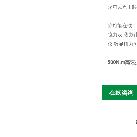
您可以点击
联
你可能在找：
拉力表
测力
仪
数显扭力
500N.m高
在线咨询