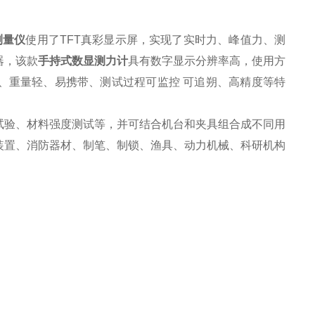
测量仪
使用了
TFT
真彩显示屏，实现了实时力、峰值力、测
器
，
该款
手持式数显测力计
具有
数字显示分辨率高，使用方
、重量轻、易携带、测试过程可监控
可追朔、高精度等特
试验、材料强度测试等，并可结合机台和夹具组合成不同用
装置、消防器材、制笔、制锁、渔具、动力机械、科研机构