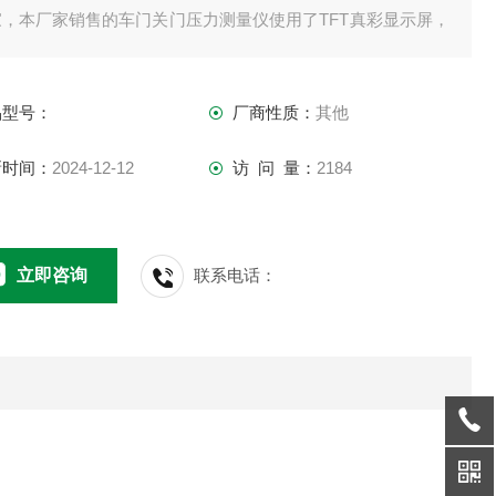
家，本厂家销售的车门关门压力测量仪使用了TFT真彩显示屏，
现了实时力、峰值力、测试过程曲线同屏数显的功能，可用于
测推力及拉力测试等力学测量的仪器，该款手持式数显测力计
品型号：
厂商性质：
其他
有数字显示分辨率高，使用方便，可连接电脑同步显
新时间：
2024-12-12
访 问 量：
2184
立即咨询
联系电话：