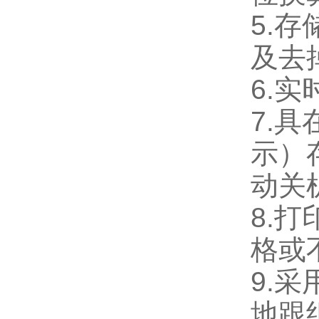
5.存
及去
6.
7.
示）
动关
8.
格或
9.采
地跟