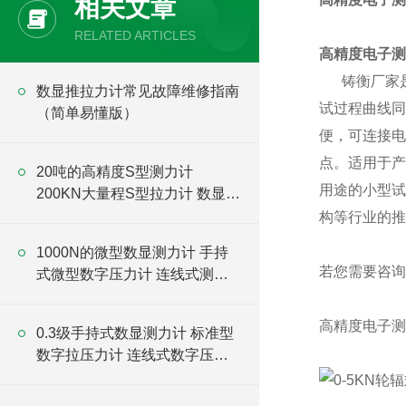
相关文章
RELATED ARTICLES
高精度电子测
铸衡厂家
数显推拉力计常见故障维修指南
试过程曲线同
（简单易懂版）
便，可连接电
点。适用于产
20吨的高精度S型测力计
用途的小型试
200KN大量程S型拉力计 数显S
型测力计
构等行业的推
1000N的微型数显测力计 手持
若您需要咨询
式微型数字压力计 连线式测力
仪厂家
高精度电子测
0.3级手持式数显测力计 标准型
数字拉压力计 连线式数字压力
计厂家