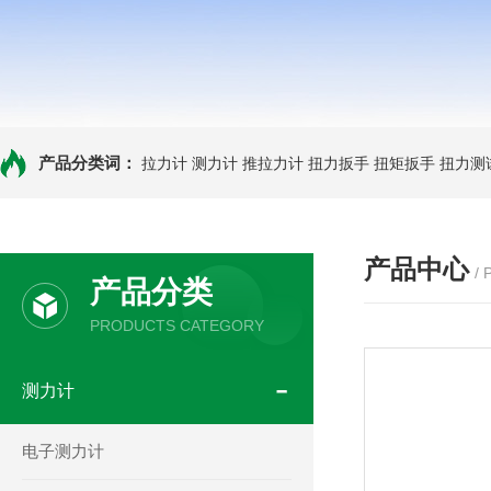
产品分类词：
拉力计
测力计
推拉力计
扭力扳手
扭矩扳手
扭力测
产品中心
/
产品分类
PRODUCTS CATEGORY
测力计
电子测力计