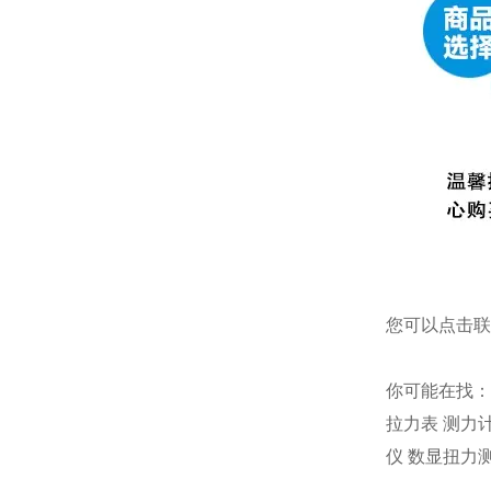
您可以点击
联
你可能在找：
拉力表
测力
仪
数显扭力