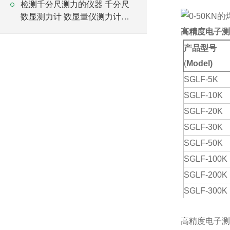
检测千分尺测力的仪器 千分尺
数显测力计 数显量仪测力计厂
家
高精度电子测
产品型号
(
Model)
SGLF-5K
SGLF-10K
SGLF-20K
SGLF-30K
SGLF-50K
SGLF-100K
SGLF-200K
SGLF-300K
SGLF-500K
高精度电子测
SGLF-1000