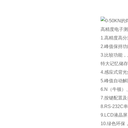
高精度电子测
1.高精度高分
2.峰值保持
3.比较功能
特大记忆储存
4.感应式背
5.峰值自动
6.N（牛顿
7.按键配置
8.RS-2
9.LCD液
10.绿色环