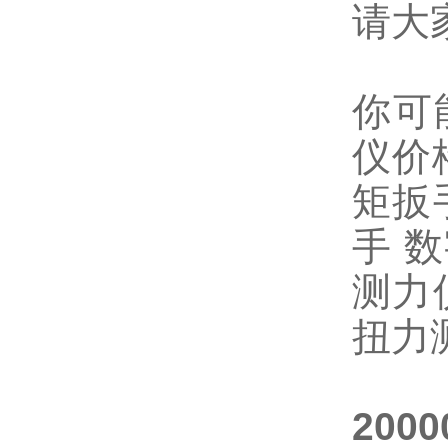
请大
你可
仪价
矩扳
手
数
测力
扭力
20