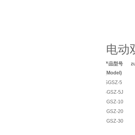
电动
产品型号
z
(
Model)
SGSZ-5
SGSZ-5J
SGSZ-10
SGSZ-20
SGSZ-30