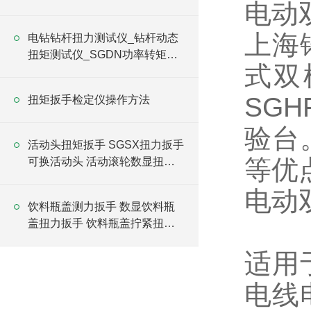
电动
手
上海
电钻钻杆扭力测试仪_钻杆动态
扭矩测试仪_SGDN功率转矩测
式双
试台价格
SG
扭矩扳手检定仪操作方法
验台
活动头扭矩扳手 SGSX扭力扳手
等优
可换活动头 活动滚轮数显扭矩
扳手
电动
饮料瓶盖测力扳手 数显饮料瓶
盖扭力扳手 饮料瓶盖拧紧扭矩
检测扳手
适用
电线