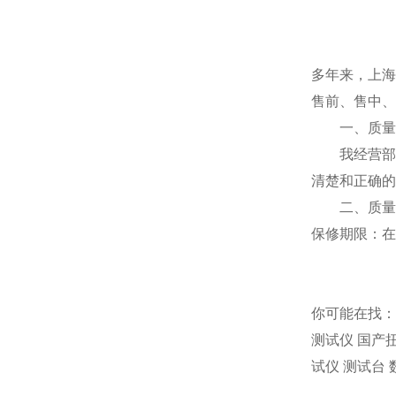
多年来，上海
售前、售中、
一、质量
我经营部向
清楚和正确的
二、质量
保修期限：在
你可能在找：
测试仪 国产
试仪 测试台