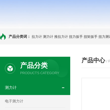
产品分类词：
拉力计
测力计
推拉力计
扭力扳手
扭矩扳手
扭力测
产品中心
/
产品分类
PRODUCTS CATEGORY
测力计
电子测力计