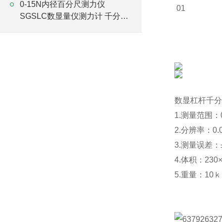
0-15N内径百分尺测力仪
01
SGSLC数显量仪测力计 千分表
检定仪厂家
数显杠杆千分
1.测量范围：0
2.分辨率：0.
3.测量误差：±0
4.体积：230×
5.重量：10