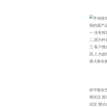
我的国产
一.没有
二.因为
三.客户
四.人为
请大家在购
你可能在
测试仪 国
试仪 测试