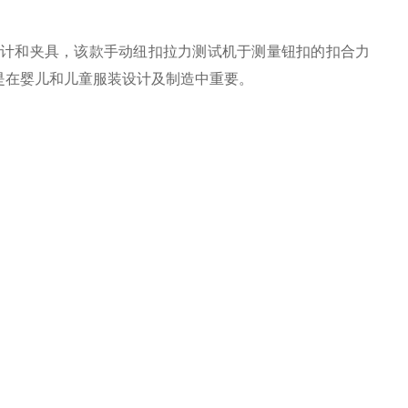
计和夹具，该款
手动纽扣拉力测试机
于测量
钮扣的扣合力
是在婴儿和儿童服装设计及制造中重要
。