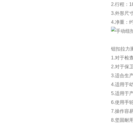
2.行程：1
3.外形尺寸
4.净重：约
钮扣拉力
1.对于
2.对于保
3.适合生
4.适用于
5.适用于
6.使用手
7.操作容
8.坚固耐