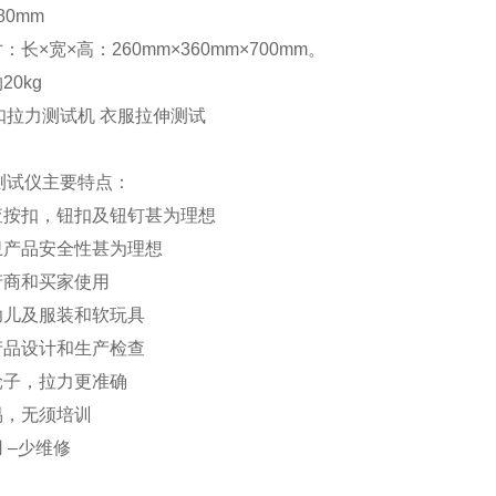
80mm
：长×宽×高：260mm×360mm×700mm。
20kg
测试仪主要特点：
检查按扣，钮扣及钮钉甚为理想
卫产品安全性甚为理想
产商和买家使用
幼儿及服装和软玩具
产品设计和生产检查
轮子，拉力更准确
易，无须培训
用 –少维修