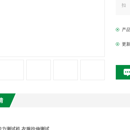
扣
产
更
情
拉力测试机 衣服拉伸测试