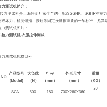
拉力测试机简介
：
拉力测试机
是上海铸衡厂家生产的可配置
SGNK
、
SGHF
推拉力
物破坏力，检测钮扣、按钮等固定强度很重要的一项标准，尤其
拉力测试机图片：
拉力测试机规格型号：
产品型号
大负载
行程
外形尺寸
重量
O
(
Model)
（
N
）
（mm
）
（
mm
）
（KG
）
20
SGNL
300
180
700X260X360