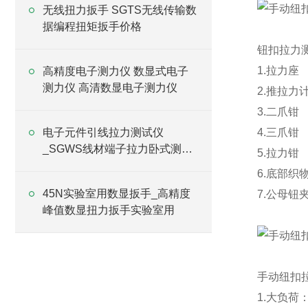
无线扭力扳手 SGTS无线传输数
据编程扭矩扳手价格
钮扣拉力
1.拉力座
高精度电子测力仪 数显式电子
测力仪 高清数显电子测力仪
2.推拉力
3.二爪钳
电子元件引线拉力测试仪
4.三爪钳
_SGWS线材端子拉力卧式测试
5.拉力钳
台价格
6.底部织
45N实验室用数显扳手_高精度
7.公母钮
峰值数显扭力扳手实验室用
手动纽扣
1.大负荷：