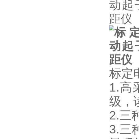
标定
1.
级，读
2.
3.三