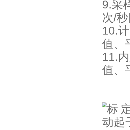
9.采
次/
10
值、
11
值、