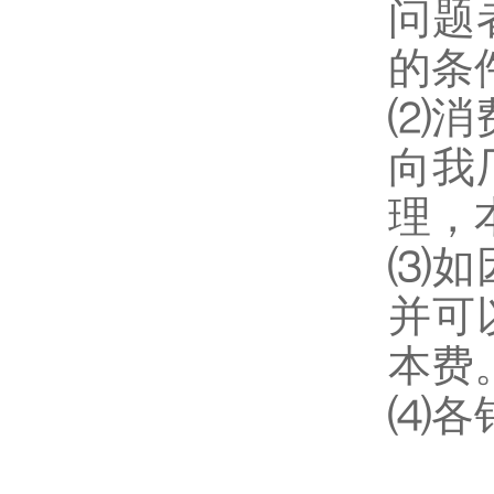
问题
的条
⑵消
向我
理，
⑶如
并可
本费
⑷各