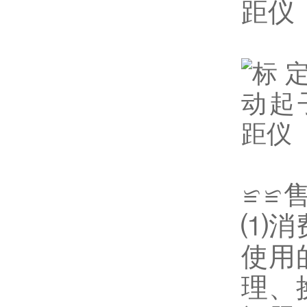
≌≌
⑴消
使用
理、