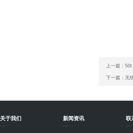
上一篇：
50
下一篇：
无
关于我们
新闻资讯
联