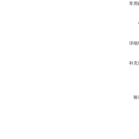
常用
详细
补充
验