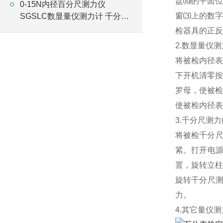
盘⑽的平面位
0-15N内径百分尺测力仪
窗⑶上的数字
SGSLC数显量仪测力计 千分表
检定仪厂家
检器具的正反
2.数显量仪
将被检内径表
下开机清零按
罗母，使被检
使被检内径表
3.千分尺测
将被检千分尺
紧。打开电
置，旋转立柱
旋转千分尺
力。
4.其它量仪