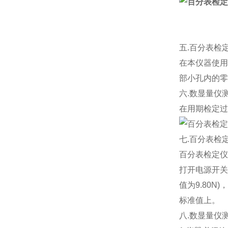
五.百分表检
在本仪器使用
部小孔内的零
六.数显量仪
在用期检定过
七.百分表检
百分表检定仪
打开电源开关
值为9.80N
标准值上。
八.数显量仪