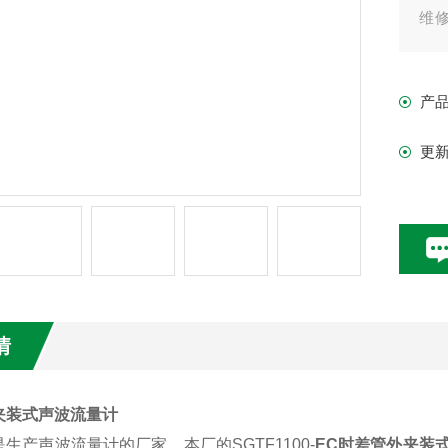
维
另
析
产
更
情
夹装式声波流量计
是生产声波流量计的厂家，本厂的
SGTF1100-
EC时差管外夹装