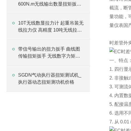
600N.m无线输出数显扭矩扳手
截流，断
价格
量功能，
10T无线数显拉力计 起重吊装无
量仪表国
线拉力仪 高精度 10吨无线拉力
测量仪
时差管外
带信号输出的扭力扳手 曲线图
传输扭矩扳手 无线数字力矩扳
一、特点
手厂家
1. 四
SGDN气动执行器扭矩测试机_
2. 非接
执行器动态扭矩测功机价格
3. 可测流
4. 内
5. 配接
6. 选用不
7. 从 0.0