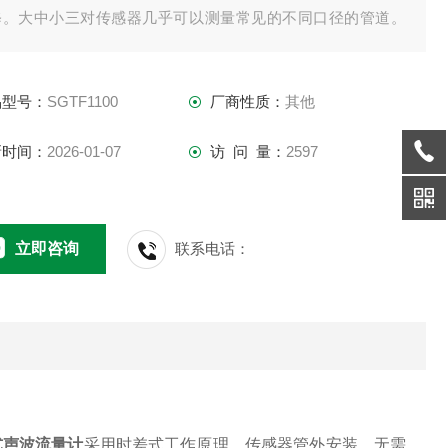
修。大中小三对传感器几乎可以测量常见的不同口径的管道。
外，它还配备有可选配的热（冷）量计量功能，可执行热量分
。
品型号：
SGTF1100
厂商性质：
其他
新时间：
2026-01-07
访 问 量：
2597
立即咨询
联系电话：
式声波流量计
采用时差式工作原理，传感器管外安装，无需