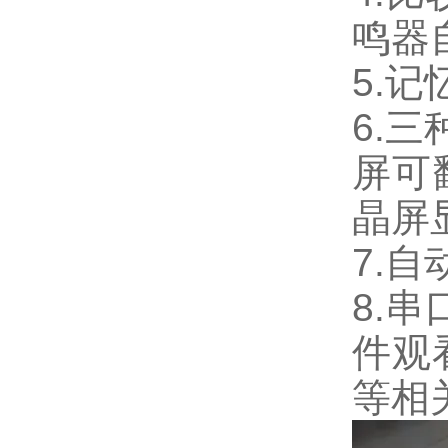
鸣器
5.
6.三
屏可
晶屏
7.自
8.串
件观
等相