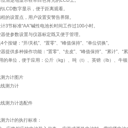
单位清楚地显示在带白色背光的LCD上。
高的LCD数字显示，便于距离观看。
可编程的设置点，用户设置安警告界限。
设计3节标准“AA”碱性电池长时间工作过100小时。
遥控器使参数设置与仪器标定既又便于管理。
供4个按键：“开/关机”、“置零”、“峰值保持”、“单位切换”。
控器提供多种操作功能：“置零”、“去皮”、“峰值保持”、“累计”、“累
通用的单位，便于应用：公斤（kg）、吨（t）、英镑（lb）、牛
线测力计图片
线测力计的执行标准：