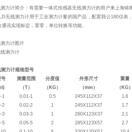
线测力计简介：
有需要一体式传感器无线测力计的用户来上海铸衡
GLD无线测力计用于工业测力计量的国产品，
配置我公180仪表
向通讯实现标定，置零，单位转换等功能。
线测力计图片
线测力计规格型号
型号
测量范围
分度值
外形尺寸
重量
l)
（T）
（KG）
（mm）
（KG
-1
0.01-1
0.5
245X112X37
1.6
-2
0.02-2
1
245X112X37
1.7
-3
0.03-3
1
260X123X37
2.1
-5
0.05-5
2
285X123X57
2.7
-10
0.1-10
5
320X120X57
10.4