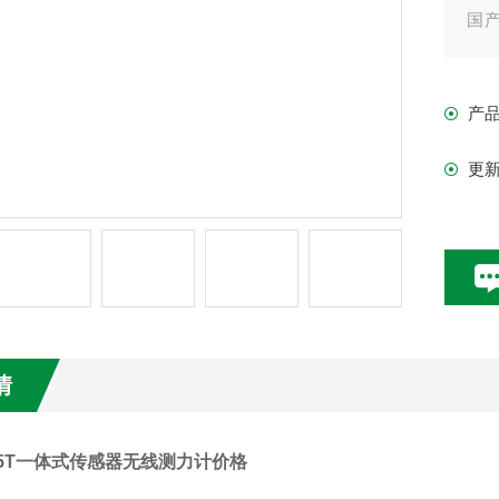
国产
简
功
产
更
情
T,85T一体式传感器无线测力计价格