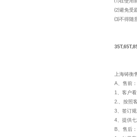
⑴在使用
⑵避免受
⑶不得随
35T,65
上海铸衡
A、售前
1、客户
2.、按
3、签订
4、提供
B、售后