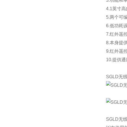
3.功能和
4.1英寸
5.两个
6.低功耗
7.红外
8.本身提
9.红外遥
10.提供
SGLD无
SGLD无