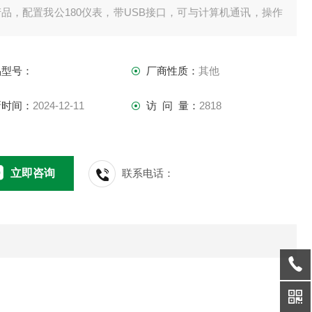
品，配置我公180仪表，带USB接口，可与计算机通讯，操作
便，可通过180仪表无线双向通讯实现标定，置零，单位转换等
能。
品型号：
厂商性质：
其他
新时间：
2024-12-11
访 问 量：
2818
立即咨询
联系电话：