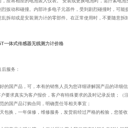
前，应将相应的电池装入仪表。 安装或更换电池时，需拧紧电池
剧烈扳动和碰撞。内部许多电子元器件，受到剧烈碰撞时，可能
意乱拆却或是安装测力计的零部件。在正常使用时，不要随意拆
T,85T一体式传感器无线测力计价格
售后服务：
：
看好的国产品，可，本有的销售人员为您详细讲解国产品的详细信
照客户要求真实为客户报价，客户有特殊要求的及时记录反馈；（
规范的国产品订购合同，明确责任等相关事宜；
七天包换，一年保修，维修服务，发货前经过严格的检验，您签
：