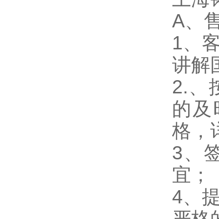
A、
1、
讲解
2.
的及
格，
3、
宜；
4、
严格