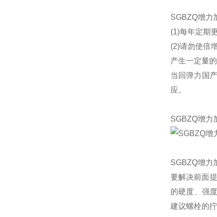
SGBZQ增
(1)每年定
(2)请勿使倍
产生一定量的
当回弹力国
应。
SGBZQ增
SGBZQ增
要解决前面提
的硬度、强度等
建议螺栓的拧