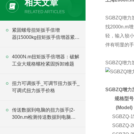
相关文章
RELATED ARTICLES
SGBZQ增
找2000n
紧固螺母扭矩扳手倍增
轻，输入较小
器|15000kg扭矩扳手倍增器紧固
螺母
伴有明显的手
4000N.m扭矩扳手倍增器：破解
SGBZQ增
工业大规格螺栓紧固拆卸难题
扭力可调扳手_可调节扭力扳手_
SGBZQ增
可调式扭力扳手价格
规格型号
(Model)
传送数据到电脑的扭力扳手|2-
SGBZQ-1
300n.m检测传送数据到电脑的
力矩扳手
SGBZQ-2