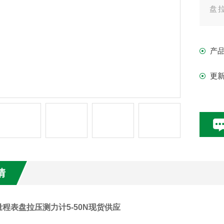
盘
位
试
产
更
情
量程表盘拉压测力计5-50N现货供应