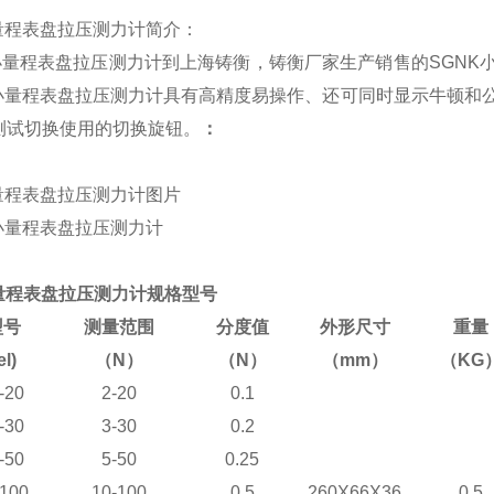
小量程表盘拉压测力计简介：
0N小量程表盘拉压测力计到上海铸衡，铸衡厂家生产销售的SGN
K小量程表盘拉压测力计具有
高精度易操作、还可同时显示牛顿和
测试切换使用的切换旋钮。
：
量程表盘拉压测力计图片
小量程表盘拉压测力计规格型号
型号
测量范围
分度值
外形尺寸
重量
l)
（N）
（N）
（mm）
（KG
-20
2-20
0.1
-30
3-30
0.2
-50
5-50
0.25
100
10-100
0.5
260X66X36
0.5