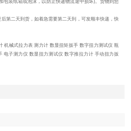
另加包装纸箱或泡沫，以防止快递物流途中损坏)。货物到您
货后第二天到货，如着急需要第二天到，可发顺丰快递，快
力计 机械式拉力表 测力计 数显扭矩扳手 数字扭力测试仪 瓶
手 电子测力仪 数显扭力测试仪 数字推拉力计 手动扭力扳