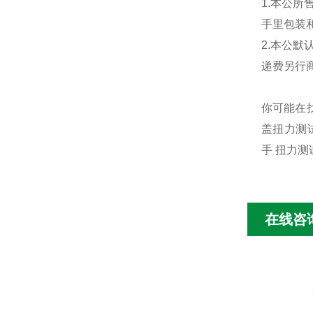
1.本公
手里包装
2.本公
递费另行
你可能在找
盖扭力测
手 扭力测
在线咨