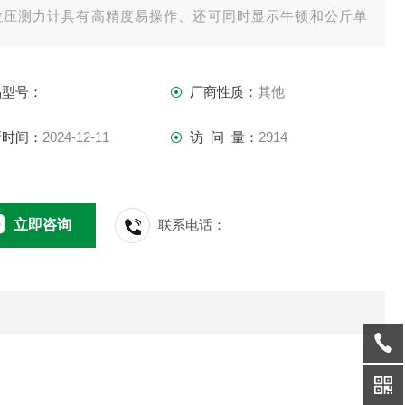
拉压测力计具有高精度易操作、还可同时显示牛顿和公斤单
、捷带之优点，而且有一个可作荷重峰值测试及连续荷重值测
切换使用的切换旋钮。
品型号：
厂商性质：
其他
新时间：
2024-12-11
访 问 量：
2914
立即咨询
联系电话：