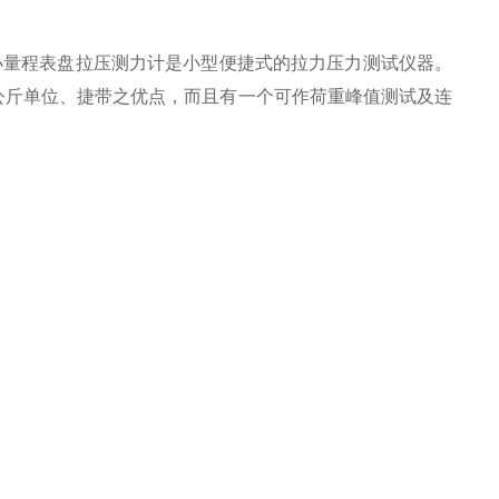
K小量程表盘拉压测力计是小型便捷式的拉力压力测试仪器。
公斤单位、捷带
之优点，而且有一个可作荷重峰值测试及连
）