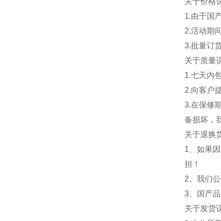
关于价格
1.由于
2.活动期
3.批量订
关于质量
1.七天
2.向客
3.在保
备损坏，
关于退换
1、如果
担！
2、我们
3、国产
关于发货