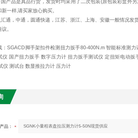
所售国产品是真品行货，发货时均采用了二次包装(原包装彩盒外
和新一样,请买家放心购买。
默认汇通，中通，圆通快递，江苏、浙江、上海、安徽一般情况发
商议。
：SGACD脚手架扣件检测扭力扳手80-400N.m 智能标准测
试仪 国产扭力扳手 数字压力计 扭力扳手测试仪 定扭矩电动扳
试仪 测试台 数显推拉力计 压力计
询
产品：