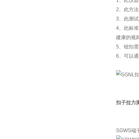
1、此仪
2、此方
3、此测
4、此标
建康的规
5、钮扣
6、可以
扣子拉力测
SGWS端