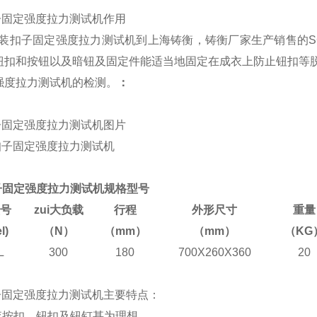
子固定强度拉力测试机作用
N服装扣子固定强度拉力测试机到上海铸衡，铸衡厂家生产销售的
钮扣和按钮以及暗钮及固定件能适当地固定在成衣上防止钮扣等
强度拉力测试机的检测。
：
子固定强度拉力测试机图片
扣子固定强度拉力测试机规格型号
号
zui大负载
行程
外形尺寸
重量
l)
（N）
（mm）
（mm）
（KG
L
300
180
700X260X360
20
扣子固定强度拉力测试机主要特点：
检查按扣，钮扣及钮钉甚为理想