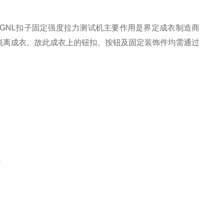
SGNL扣子固定强度拉力测试机主要作用是
界定成衣制造商
脱离成衣
。故此成衣上的钮扣、按钮及固定装饰件均需通过
）