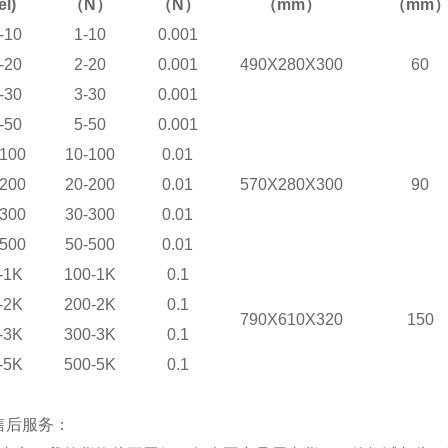
l)
（N）
（N）
（mm）
（mm
-10
1-10
0.001
-20
2-20
0.001
490X280X300
60
-30
3-30
0.001
-50
5-50
0.001
100
10-100
0.01
200
20-200
0.01
570X280X300
90
300
30-300
0.01
500
50-500
0.01
-1K
100-1K
0.1
-2K
200-2K
0.1
790X610X320
150
-3K
300-3K
0.1
-5K
500-5K
0.1
售后服务：