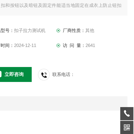
钮扣和按钮以及暗钮及固定件能适当地固定在成衣上防止钮扣
脱离成衣。故此成衣上的钮扣、按钮及固定装饰件均需通过扣
固定强度拉力测试机的检测。
品型号：
扣子拉力测试机
厂商性质：
其他
新时间：
2024-12-11
访 问 量：
2641
立即咨询
联系电话：