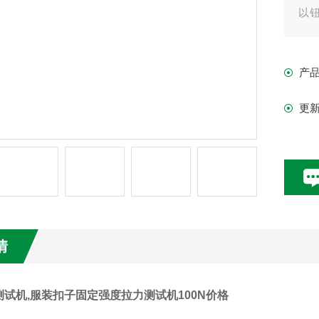
以
等
子
产
更
情
试机,
服装扣子固定强度拉力测试机100N价格