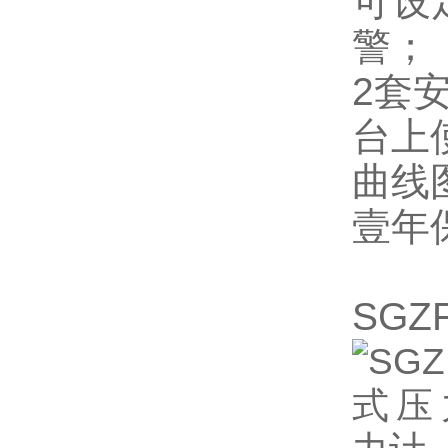
可设
警；
2套
台上
曲线
壹年
SG