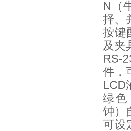
N（
择、
按键
及夹
RS
件，
LC
绿色
钟）
可设