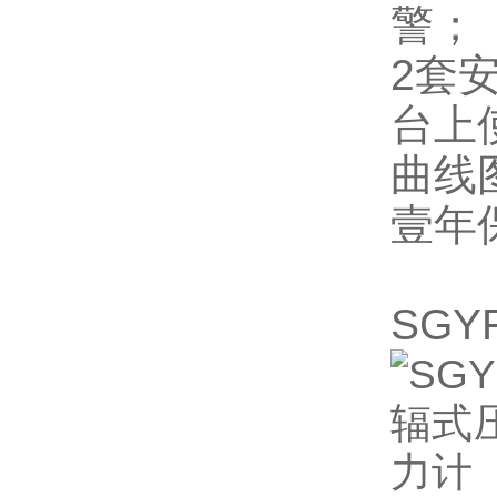
警；
2套
台上
曲线
壹年
SG