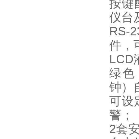
按键
仪台
RS
件，
LC
绿色
钟）
可设
警；
2套