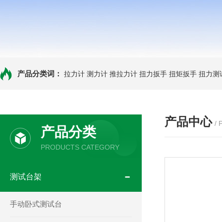
产品分类词：
拉力计
测力计
推拉力计
扭力扳手
扭矩扳手
扭力测
产品中心
/
产品分类
PRODUCTS CATEGORY
测试台架
手动卧式测试台