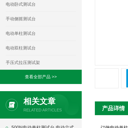
电动卧式测试台
手动侧摇测试台
电动单柱测试台
电动双柱测试台
手压式拉压测试架
查看全部产品 >>
相关文章
产品详情
RELATED ARTICLES
500N电动单柱测试台 电动立式
订做电动单柱