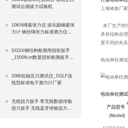
测试台插拔力试验机
上海铸衡厂家
10KN绳索张力仪 游乐园钢索张
本厂生产的
力计 钢丝绳张力标准测力仪厂
具有结构合理
家
置不同的夹具
SGSX钢结构检测用扭矩扳手
_1500N.m数显扭矩检测扳手价
电动单柱测试
格
20吨轮辐压力测试仪_SGLF连
线型标准电子测力计厂家
电动单柱测试
无线扭力扳手 带无线数据传输
产品型号
扭力扳手 无线蓝牙传输扭力扳
手
(
Model)