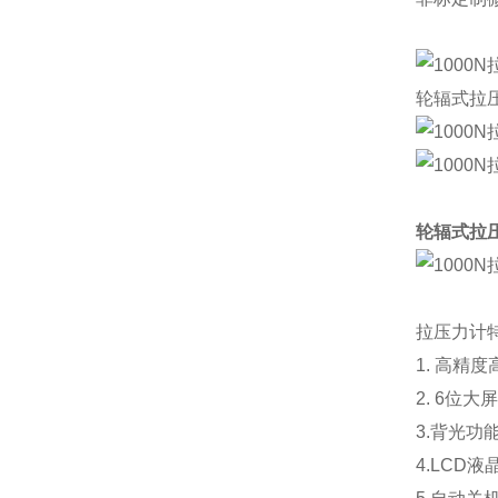
轮辐式拉
轮辐式拉
拉压力计
1. 高精
2. 6位
3.背光功
4.LCD