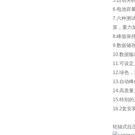
5.自动关
6.电池容
7.六种
算，重力
8.峰值
9.数据储
10.数
11.可设
12.绿色
13.自动
14.高质
15.特
16.2
轮辐式拉