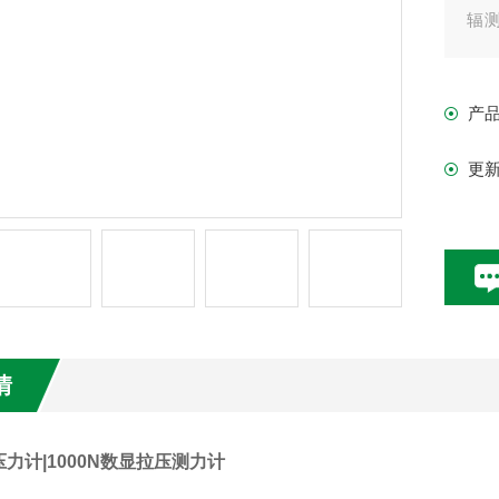
辐
等
产
更
情
拉压力计|1000N数显拉压测力计