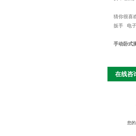
猜你很喜
扳手 电
手动卧式
在线咨
您的