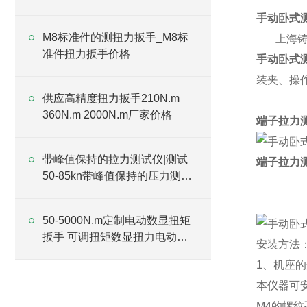
手动卧式
M8标准件的测扭力扳手_M8标
上海铸衡
准件扭力扳手价格
手动卧式
装夹、操
供应高精度扭力扳手210N.m
360N.m 2000N.m厂家价格
端子拉力
带峰值保持的拉力测试仪|测试
端子拉力
50-85kn带峰值保持的压力测试
仪规格
50-5000N.m定制电动数显扭矩
扳手 可调扭矩数显扭力电动扳
安装方法
手价格
1、机座
本仪器可安
M4的螺纹