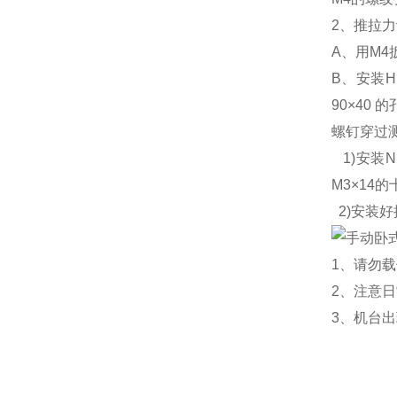
2、推拉
A、用M4
B、安装
90×40
螺钉穿过测
1)安装
M3×14
2)安装
1、请勿载
2、注意
3、机台