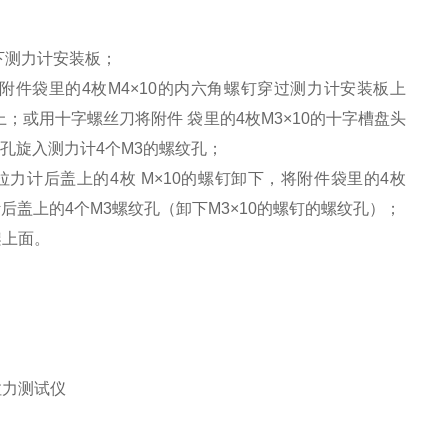
卸下测力计安装板；
附件袋里的4枚M4×10的内六角螺钉穿过测力计安装板上
上；或用十字螺丝刀将附件 袋里的4枚M3×10的十字槽盘头
的孔旋入测力计4个M3的螺纹孔；
力计后盖上的4枚 M×10的螺钉卸下，将附件袋里的4枚
计后盖上的4个M3螺纹孔（卸下M3×10的螺钉的螺纹孔）；
架上面。